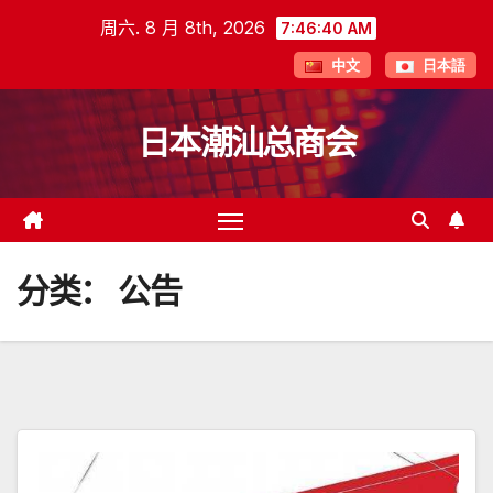
跳
周六. 8 月 8th, 2026
7:46:41 AM
至
中文
日本語
内
容
日本潮汕总商会
分类：
公告