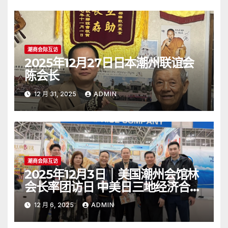
潮商会际互访
2025年12月27日日本潮州联谊会
陈会长
12 月 31, 2025
ADMIN
潮商会际互访
2025年12月3日｜美国潮州会馆林
会长率团访日 中美日三地经济合作
进行交流
12 月 6, 2025
ADMIN