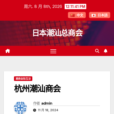
跳
周六. 8 月 8th, 2026
12:11:41 PM
至
中文
日本語
内
容
日本潮汕总商会
潮商会际互访
杭州潮汕商会
作者
admin
11 月 18, 2024