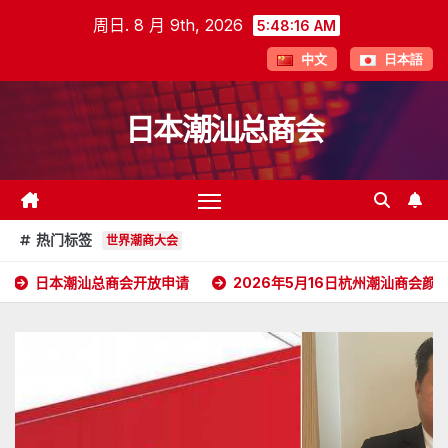
跳
周日. 8 月 9th, 2026
5:48:18 AM
至
中文
日本語
内
容
日本潮汕总商会
热门标签
世界潮商大会
总商会开放申请
2026年5月16日杭州潮汕商会颜会长访日