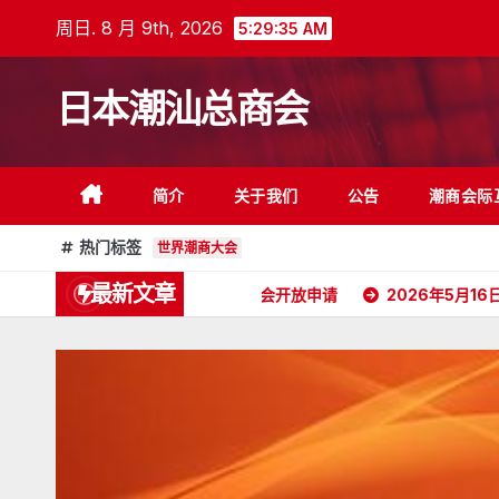
跳
周日. 8 月 9th, 2026
5:29:36 AM
至
内
日本潮汕总商会
容
简介
关于我们
公告
潮商会际
热门标签
世界潮商大会
最新文章
任状
日本潮汕总商会开放申请
2026年5月16日杭州潮汕商