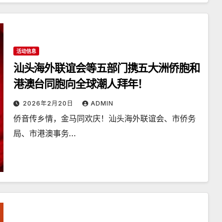
活动信息
汕头海外联谊会等五部门携五大洲侨胞和
港澳台同胞向全球潮人拜年！
2026年2月20日
ADMIN
侨音传乡情，金马同欢庆！汕头海外联谊会、市侨务
局、市港澳事务…