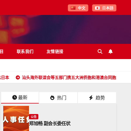
中文
日本語
目
联系我们
友情链接
汕头海外联谊会等五部门携五大洲侨胞和港澳台同胞向全球潮人拜年！
最新
热门
趋势
公告
郑旭畅 副会长委任状