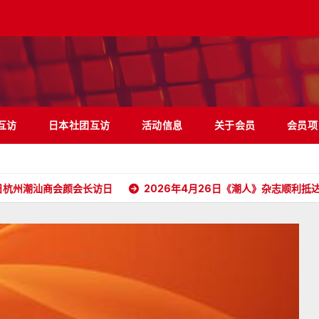
互访
日本社团互访
活动信息
关于会员
会员项
会颜会长访日
2026年4月26日《潮人》杂志顺利抵达日本