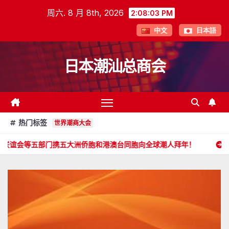
跳
周六. 8 月 8th, 2026
2:08:05 PM
至
中文
日本語
内
容
日本潮汕总商会
热门标签
世界潮商大会
携五大洲侨胞和港澳台同胞向全球潮人拜年！
郑旭畅 副会长委