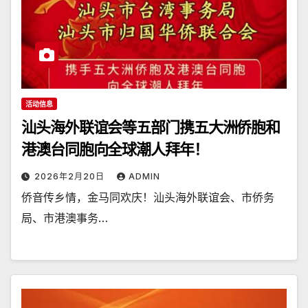
活动信息
汕头海外联谊会等五部门携五大洲侨胞和
港澳台同胞向全球潮人拜年！
2026年2月20日
ADMIN
侨音传乡情，金马同欢庆！汕头海外联谊会、市侨务
局、市港澳事务…