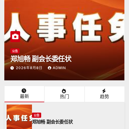
公告
日本潮汕总商会开放申请
2026年6月15日
ADMIN
最新
热门
趋势
公告
郑旭畅 副会长委任状