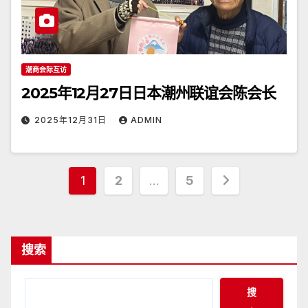
潮商会际互访
2025年12月27日日本潮州联谊会陈会长
2025年12月31日
ADMIN
文
1
2
…
5
章
分
搜索
页
搜