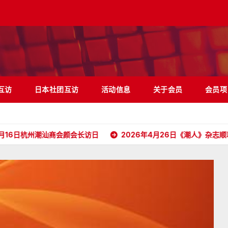
互访
日本社团互访
活动信息
关于会员
会员项
潮汕商会颜会长访日
2026年4月26日《潮人》杂志顺利抵达日本