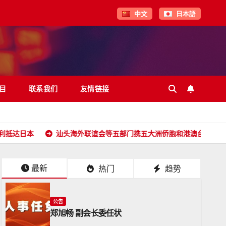
中文
日本語
目
联系我们
友情链接
汕头海外联谊会等五部门携五大洲侨胞和港澳台同胞向全球潮人拜年
最新
热门
趋势
公告
郑旭畅 副会长委任状