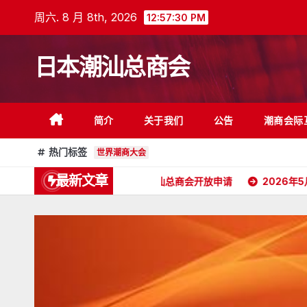
跳
周六. 8 月 8th, 2026
12:57:31 PM
至
内
日本潮汕总商会
容
简介
关于我们
公告
潮商会际
热门标签
世界潮商大会
最新文章
会长委任状
日本潮汕总商会开放申请
2026年5月16日杭州