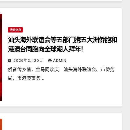
活动信息
汕头海外联谊会等五部门携五大洲侨胞和
港澳台同胞向全球潮人拜年！
2026年2月20日
ADMIN
侨音传乡情，金马同欢庆！汕头海外联谊会、市侨务
局、市港澳事务…