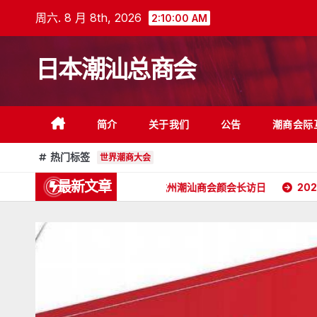
跳
周六. 8 月 8th, 2026
2:10:01 AM
至
内
日本潮汕总商会
容
简介
关于我们
公告
潮商会际
热门标签
世界潮商大会
最新文章
2026年5月16日杭州潮汕商会颜会长访日
2026年4月2