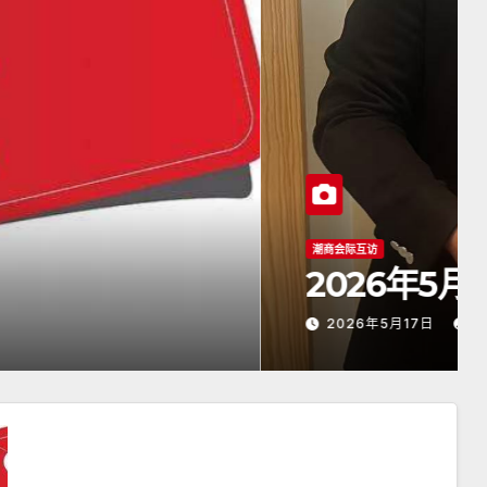
汕商会颜会长访日