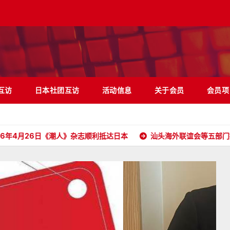
互访
日本社团互访
活动信息
关于会员
会员项
6日《潮人》杂志顺利抵达日本
汕头海外联谊会等五部门携五大洲侨