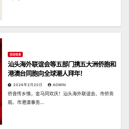
活动信息
汕头海外联谊会等五部门携五大洲侨胞和
港澳台同胞向全球潮人拜年！
2026年2月20日
ADMIN
侨音传乡情，金马同欢庆！汕头海外联谊会、市侨务
局、市港澳事务…