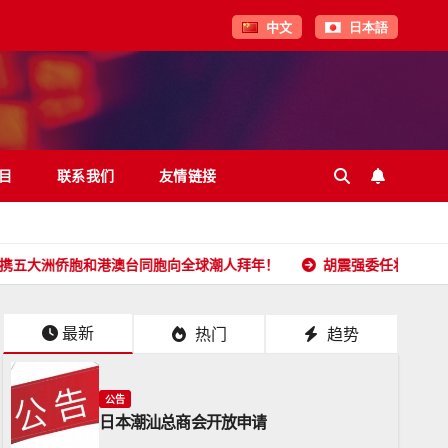
中文
日本語
目
联系我们
友情链接
胞和港澳台同胞向全球潮人拜年！
胡震强委任状
日本潮汕
最新
热门
趋势
公告
日本潮汕总商会开放申请