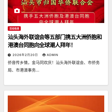
活动信息
汕头海外联谊会等五部门携五大洲侨胞和
港澳台同胞向全球潮人拜年！
2026年2月20日
ADMIN
侨音传乡情，金马同欢庆！汕头海外联谊会、市侨务
局、市港澳事务…