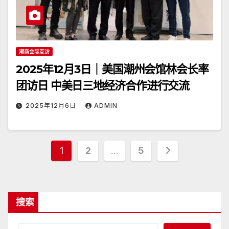
潮商会际互访
2025年12月3日｜美国潮州会馆林会长率
团访日 中美日三地经济合作进行交流
2025年12月6日
ADMIN
文
1
2
…
5
章
分
搜索
页