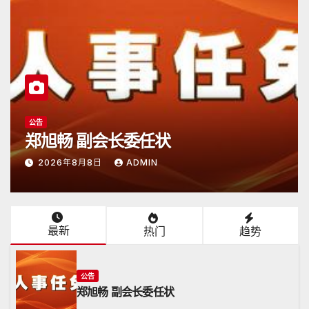
公告
日本潮汕总商会开放申请
2026年6月15日
ADMIN
最新
热门
趋势
公告
郑旭畅 副会长委任状