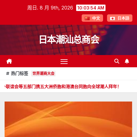
跳
周日. 8 月 9th, 2026
10:03:56 AM
至
中文
日本語
内
容
日本潮汕总商会
热门标签
世界潮商大会
门携五大洲侨胞和港澳台同胞向全球潮人拜年！
郑旭畅 副会长