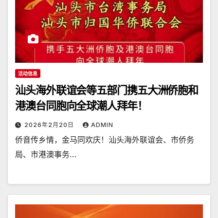
活动信息
汕头海外联谊会等五部门携五大洲侨胞和
港澳台同胞向全球潮人拜年！
2026年2月20日
ADMIN
侨音传乡情，金马同欢庆！汕头海外联谊会、市侨务
局、市港澳事务…