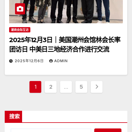
潮商会际互访
2025年12月3日｜美国潮州会馆林会长率
团访日 中美日三地经济合作进行交流
2025年12月6日
ADMIN
文
1
2
…
5
章
分
搜索
页