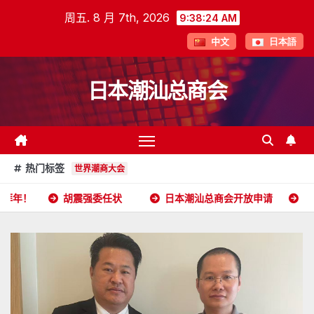
跳
周五. 8 月 7th, 2026
9:38:25 AM
至
中文
日本語
内
容
日本潮汕总商会
热门标签
世界潮商大会
震强委任状
日本潮汕总商会开放申请
2026年5月16日