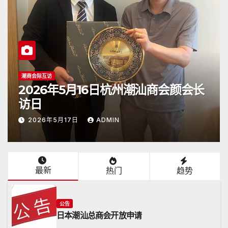
潮商会际互访
公
2026年5月16日杭州潮汕商会颜会长
2
访日
达
2026年5月17日
ADMIN
最新
热门
趋势
公告
日本潮汕总商会开放申请