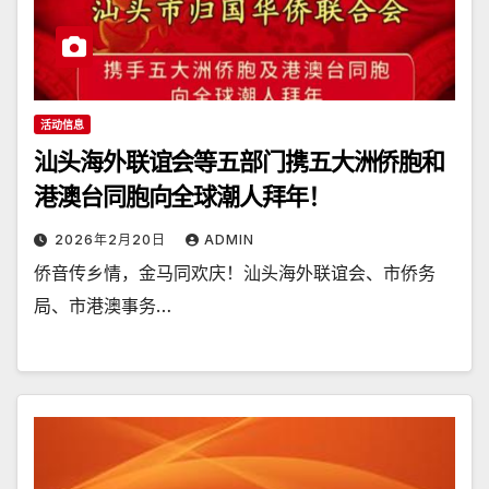
活动信息
汕头海外联谊会等五部门携五大洲侨胞和
港澳台同胞向全球潮人拜年！
2026年2月20日
ADMIN
侨音传乡情，金马同欢庆！汕头海外联谊会、市侨务
局、市港澳事务…