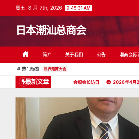
跳
周五. 8 月 7th, 2026
9:45:32 AM
至
内
日本潮汕总商会
容
简介
关于我们
公告
潮商会际
热门标签
世界潮商大会
最新文章
026年5月16日杭州潮汕商会颜会长访日
2026年4月26日《潮