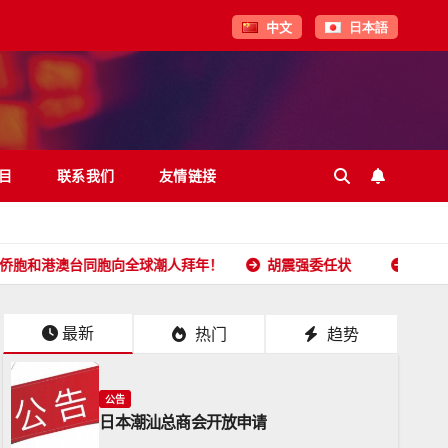
中文
日本語
目
联系我们
友情链接
台同胞向全球潮人拜年！
胡震强委任状
日本潮汕总商会开
最新
热门
趋势
公告
日本潮汕总商会开放申请