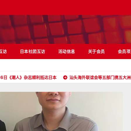
互访
日本社团互访
活动信息
关于会员
会员项
人》杂志顺利抵达日本
汕头海外联谊会等五部门携五大洲侨胞和港澳