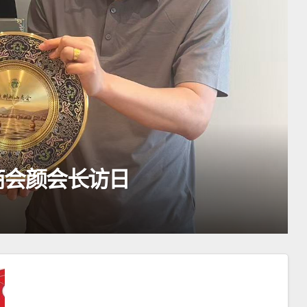
汕商会颜会长访日