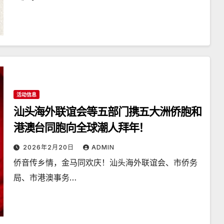
活动信息
汕头海外联谊会等五部门携五大洲侨胞和
港澳台同胞向全球潮人拜年！
2026年2月20日
ADMIN
侨音传乡情，金马同欢庆！汕头海外联谊会、市侨务
局、市港澳事务…