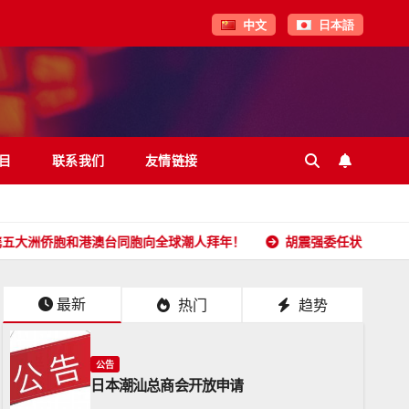
中文
日本語
目
联系我们
友情链接
和港澳台同胞向全球潮人拜年！
胡震强委任状
日本潮汕总
最新
热门
趋势
公告
日本潮汕总商会开放申请