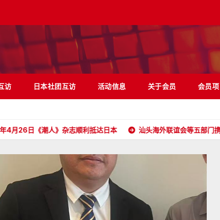
互访
日本社团互访
活动信息
关于会员
会员项
日《潮人》杂志顺利抵达日本
汕头海外联谊会等五部门携五大洲侨胞