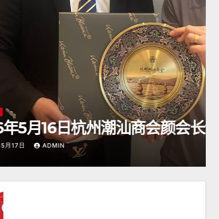
汕商会颜会长访日