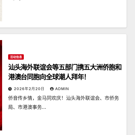
活动信息
汕头海外联谊会等五部门携五大洲侨胞和
港澳台同胞向全球潮人拜年！
2026年2月20日
ADMIN
侨音传乡情，金马同欢庆！汕头海外联谊会、市侨务
局、市港澳事务…