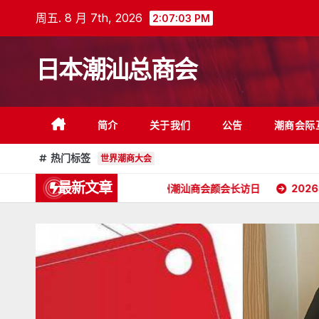
跳
周五. 8 月 7th, 2026
2:07:05 PM
至
内
日本潮汕总商会
容
简介
关于我们
公告
潮商会际
热门标签
世界潮商大会
最新文章
2026年5月16日杭州潮汕商会颜会长访日
2026年4月26