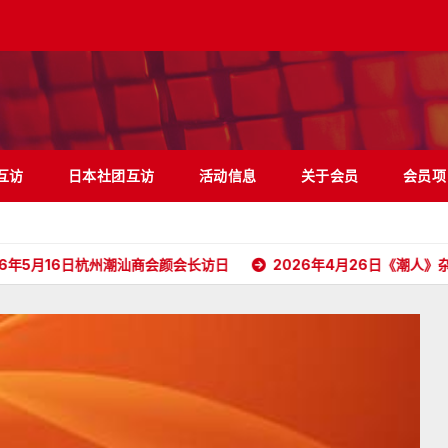
互访
日本社团互访
活动信息
关于会员
会员项
日杭州潮汕商会颜会长访日
2026年4月26日《潮人》杂志顺利抵达