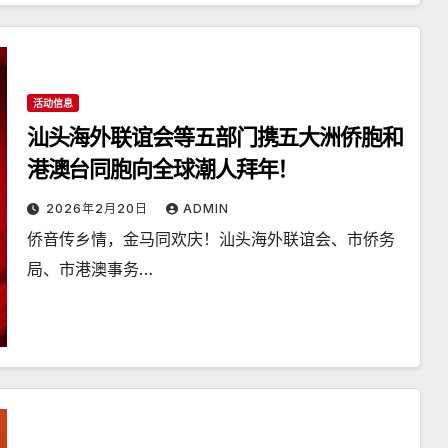
活动信息
汕头海外联谊会等五部门携五大洲侨胞和
港澳台同胞向全球潮人拜年！
2026年2月20日
ADMIN
侨音传乡情，金马同欢庆！汕头海外联谊会、市侨务
局、市港澳事务…