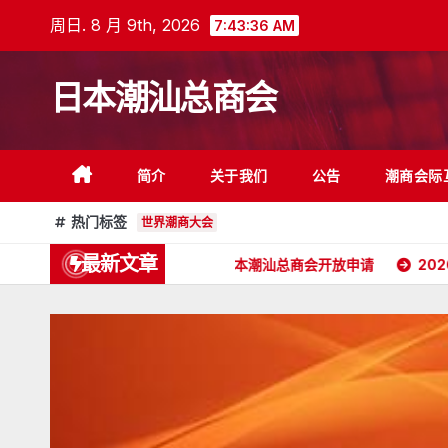
跳
周日. 8 月 9th, 2026
7:43:38 AM
至
内
日本潮汕总商会
容
简介
关于我们
公告
潮商会际
热门标签
世界潮商大会
最新文章
畅 副会长委任状
日本潮汕总商会开放申请
2026年5月16