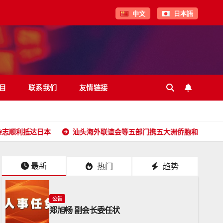
中文
日本語
目
联系我们
友情链接
日本
汕头海外联谊会等五部门携五大洲侨胞和港澳台同胞向全球潮
最新
热门
趋势
公告
郑旭畅 副会长委任状