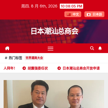
跳
周四. 8 月 6th, 2026
10:08:07 PM
至
中文
日本語
内
容
日本潮汕总商会
热门标签
世界潮商大会
胡震强委任状
日本潮汕总商会开放申请
2026年5月1