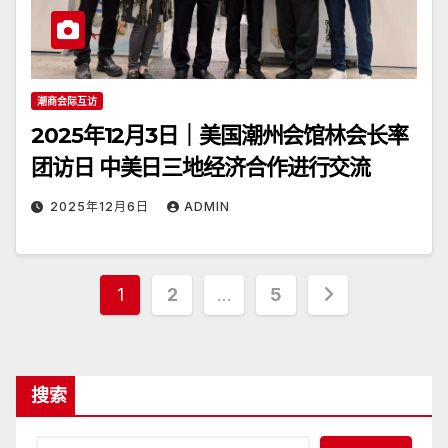
潮商会际互访
2025年12月3日｜美国潮州会馆林会长率
团访日 中美日三地经济合作进行交流
2025年12月6日
ADMIN
文
1
2
…
5
章
分
搜索
页