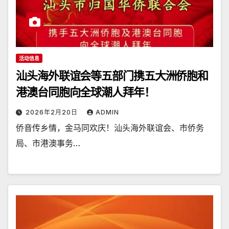
活动信息
汕头海外联谊会等五部门携五大洲侨胞和
港澳台同胞向全球潮人拜年！
2026年2月20日
ADMIN
侨音传乡情，金马同欢庆！汕头海外联谊会、市侨务
局、市港澳事务…