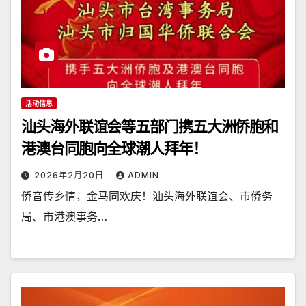
活动信息
汕头海外联谊会等五部门携五大洲侨胞和
港澳台同胞向全球潮人拜年！
2026年2月20日
ADMIN
侨音传乡情，金马同欢庆！汕头海外联谊会、市侨务
局、市港澳事务…