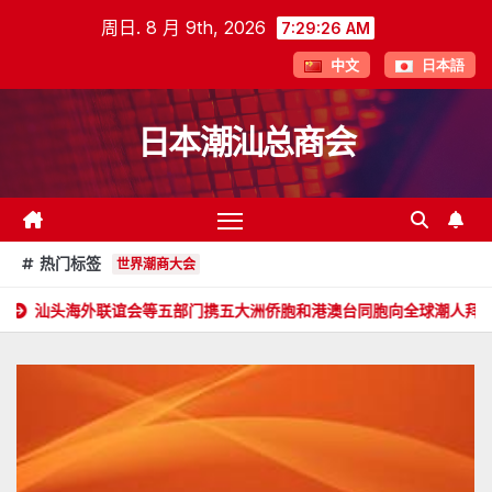
跳
周日. 8 月 9th, 2026
7:29:28 AM
至
中文
日本語
内
容
日本潮汕总商会
热门标签
世界潮商大会
谊会等五部门携五大洲侨胞和港澳台同胞向全球潮人拜年！
郑旭