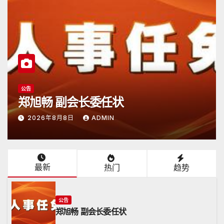
公告
副会长委任状
日本潮汕总
8日
ADMIN
2026年6月15日
最新
热门
趋势
公告
郑旭畅 副会长委任状