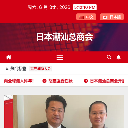
跳
周六. 8 月 8th, 2026
5:12:11 PM
至
中文
日本語
内
容
日本潮汕总商会
热门标签
世界潮商大会
年！
胡震强委任状
日本潮汕总商会开放申请
202