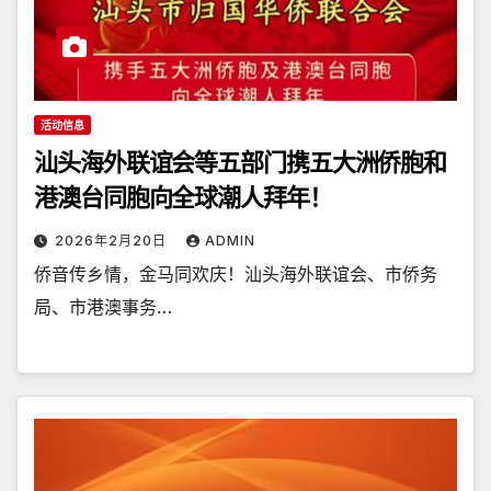
活动信息
汕头海外联谊会等五部门携五大洲侨胞和
港澳台同胞向全球潮人拜年！
2026年2月20日
ADMIN
侨音传乡情，金马同欢庆！汕头海外联谊会、市侨务
局、市港澳事务…