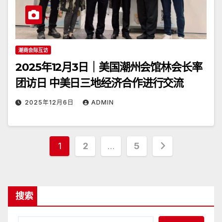
潮商会际互访
2025年12月3日｜美国潮州会馆林会长率
团访日 中美日三地经济合作进行交流
2025年12月6日
ADMIN
文
1
2
…
5
章
分
搜索
页