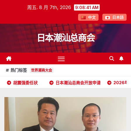
跳
周五. 8 月 7th, 2026
9:08:42 AM
至
中文
日本語
内
容
日本潮汕总商会
热门标签
世界潮商大会
日本潮汕总商会开放申请
2026年5月16日杭州潮汕商