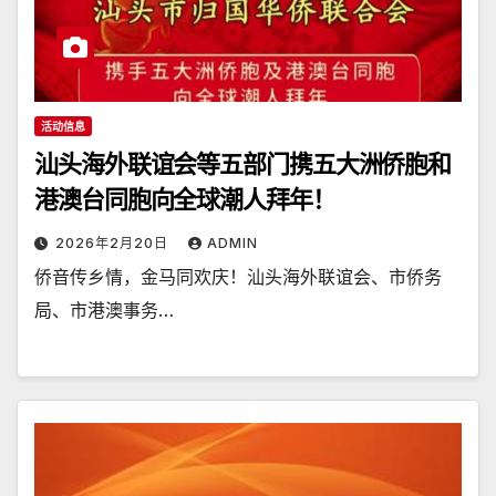
活动信息
汕头海外联谊会等五部门携五大洲侨胞和
港澳台同胞向全球潮人拜年！
2026年2月20日
ADMIN
侨音传乡情，金马同欢庆！汕头海外联谊会、市侨务
局、市港澳事务…