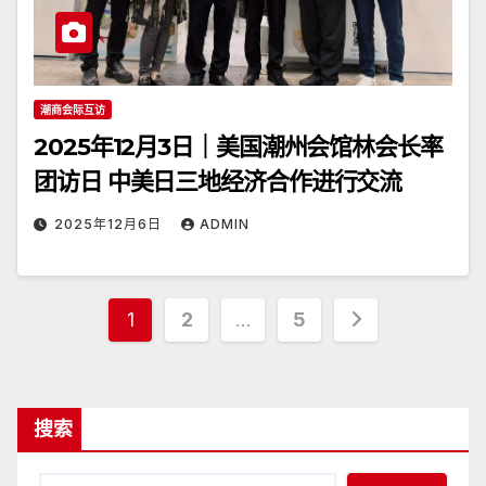
潮商会际互访
2025年12月3日｜美国潮州会馆林会长率
团访日 中美日三地经济合作进行交流
2025年12月6日
ADMIN
文
1
2
…
5
章
分
搜索
页