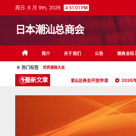
跳
周日. 8 月 9th, 2026
4:51:02 PM
至
内
日本潮汕总商会
容
简介
关于我们
公告
潮商会际
热门标签
世界潮商大会
最新文章
副会长委任状
日本潮汕总商会开放申请
2026年5月16日杭