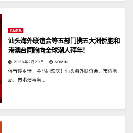
活动信息
汕头海外联谊会等五部门携五大洲侨胞和
港澳台同胞向全球潮人拜年！
2026年2月20日
ADMIN
侨音传乡情，金马同欢庆！汕头海外联谊会、市侨务
局、市港澳事务…