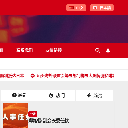
中文
日本語
目
联系我们
友情链接
汕头海外联谊会等五部门携五大洲侨胞和港澳台同胞向全球潮人拜
最新
热门
趋势
公告
郑旭畅 副会长委任状