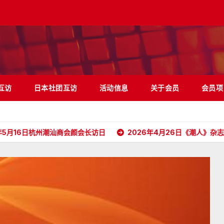
互访
日本社团互访
活动信息
关于会员
会员项
州潮汕商会颜会长访日
2026年4月26日《潮人》杂志顺利抵达日本