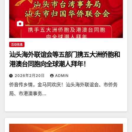
活动信息
汕头海外联谊会等五部门携五大洲侨胞和
港澳台同胞向全球潮人拜年！
2026年2月20日
ADMIN
侨音传乡情，金马同欢庆！汕头海外联谊会、市侨务
局、市港澳事务…