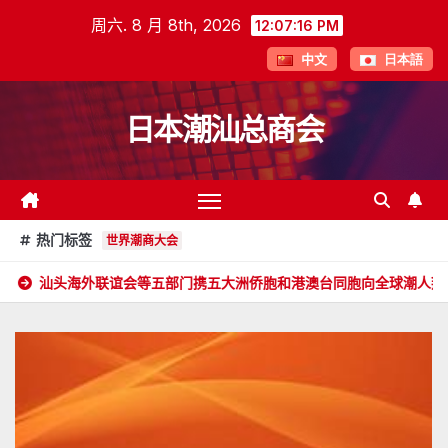
跳
周六. 8 月 8th, 2026
12:07:17 PM
至
中文
日本語
内
容
日本潮汕总商会
热门标签
世界潮商大会
外联谊会等五部门携五大洲侨胞和港澳台同胞向全球潮人拜年！