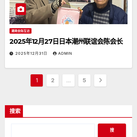
潮商会际互访
2025年12月27日日本潮州联谊会陈会长
2025年12月31日
ADMIN
文
1
2
…
5
章
分
搜索
页
搜