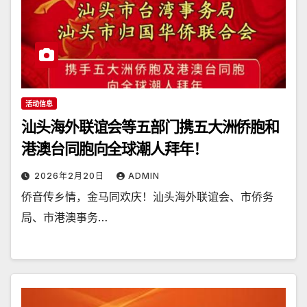
活动信息
汕头海外联谊会等五部门携五大洲侨胞和
港澳台同胞向全球潮人拜年！
2026年2月20日
ADMIN
侨音传乡情，金马同欢庆！汕头海外联谊会、市侨务
局、市港澳事务…