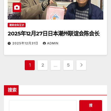
潮商会际互访
2025年12月27日日本潮州联谊会陈会长
2025年12月31日
ADMIN
文
1
2
…
5
章
分
搜索
页
搜