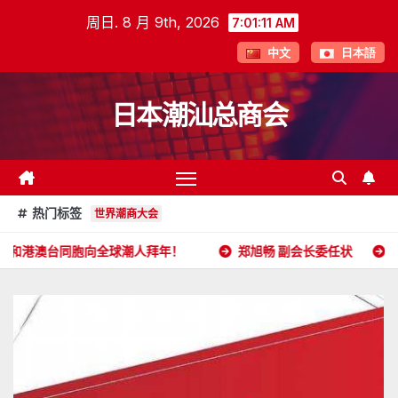
跳
周日. 8 月 9th, 2026
7:01:12 AM
至
中文
日本語
内
容
日本潮汕总商会
热门标签
世界潮商大会
全球潮人拜年！
郑旭畅 副会长委任状
日本潮汕总商会开