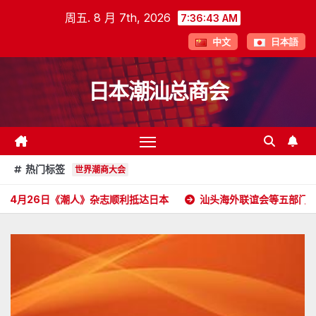
跳
周五. 8 月 7th, 2026
7:36:45 AM
至
中文
日本語
内
容
日本潮汕总商会
热门标签
世界潮商大会
潮人》杂志顺利抵达日本
汕头海外联谊会等五部门携五大洲侨胞和港