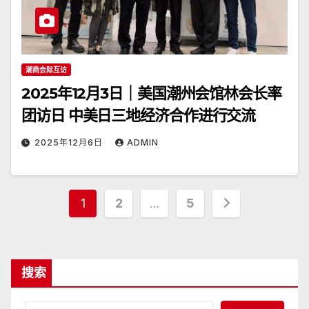
潮商会际互访
2025年12月3日｜美国潮州会馆林会长率
团访日 中美日三地经济合作进行交流
2025年12月6日
ADMIN
文
1
2
…
5
章
分
搜索
页