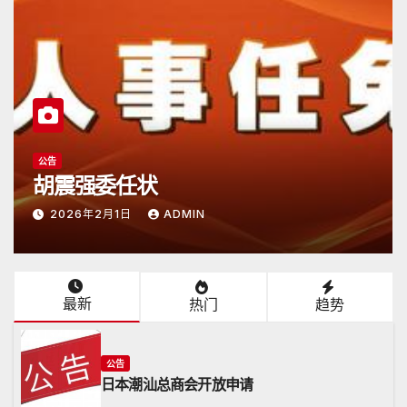
潮商会际互访
2026年5月1
会开放申请
访日
ADMIN
2026年5月17日
A
最新
热门
趋势
公告
日本潮汕总商会开放申请