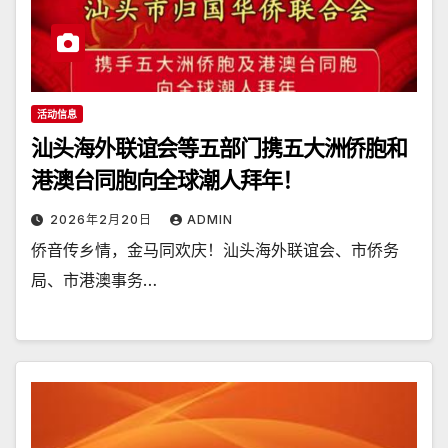
活动信息
汕头海外联谊会等五部门携五大洲侨胞和
港澳台同胞向全球潮人拜年！
2026年2月20日
ADMIN
侨音传乡情，金马同欢庆！汕头海外联谊会、市侨务
局、市港澳事务…