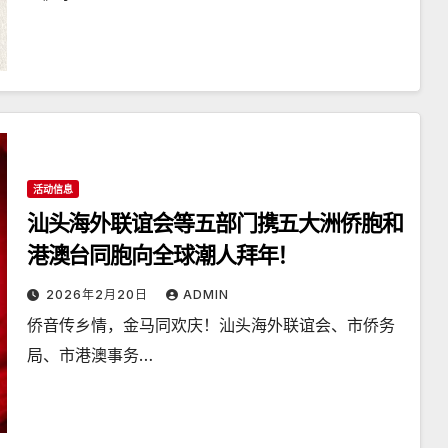
活动信息
汕头海外联谊会等五部门携五大洲侨胞和
港澳台同胞向全球潮人拜年！
2026年2月20日
ADMIN
侨音传乡情，金马同欢庆！汕头海外联谊会、市侨务
局、市港澳事务…