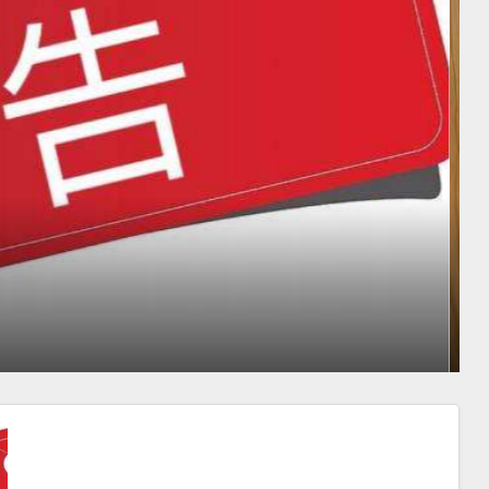
汕商会颜会长访日