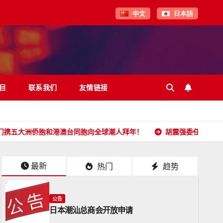
中文
日本語
目
联系我们
友情链接
胞和港澳台同胞向全球潮人拜年！
胡震强委任状
日本潮
最新
热门
趋势
公告
日本潮汕总商会开放申请