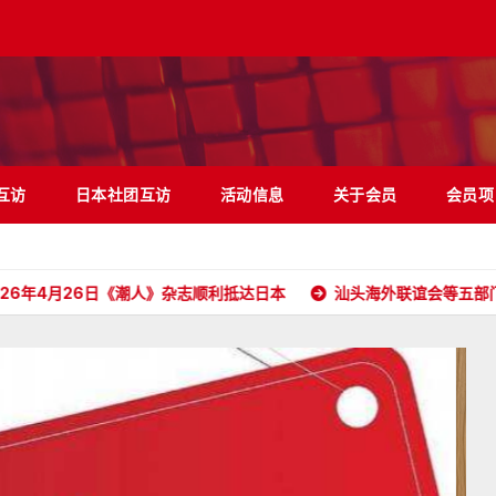
互访
日本社团互访
活动信息
关于会员
会员项
26日《潮人》杂志顺利抵达日本
汕头海外联谊会等五部门携五大洲侨