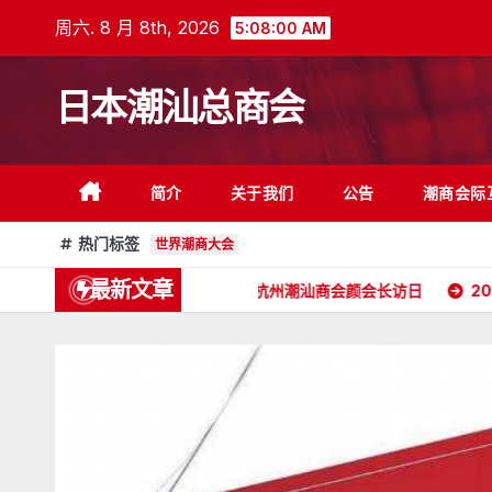
跳
周六. 8 月 8th, 2026
5:08:01 AM
至
内
日本潮汕总商会
容
简介
关于我们
公告
潮商会际
热门标签
世界潮商大会
最新文章
请
2026年5月16日杭州潮汕商会颜会长访日
2026年4月