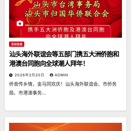
活动信息
汕头海外联谊会等五部门携五大洲侨胞和
港澳台同胞向全球潮人拜年！
2026年2月20日
ADMIN
侨音传乡情，金马同欢庆！汕头海外联谊会、市侨务
局、市港澳事务…