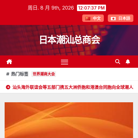
跳
周日. 8 月 9th, 2026
12:07:38 PM
至
中文
日本語
内
容
日本潮汕总商会
热门标签
世界潮商大会
联谊会等五部门携五大洲侨胞和港澳台同胞向全球潮人拜年！
郑