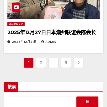
潮商会际互访
2025年12月27日日本潮州联谊会陈会长
2025年12月31日
ADMIN
文
1
2
…
5
章
分
搜索
页
搜