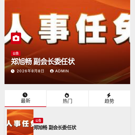
公告
副会长委任状
日本潮汕总
8日
ADMIN
2026年6月15日
最新
热门
趋势
公告
郑旭畅 副会长委任状