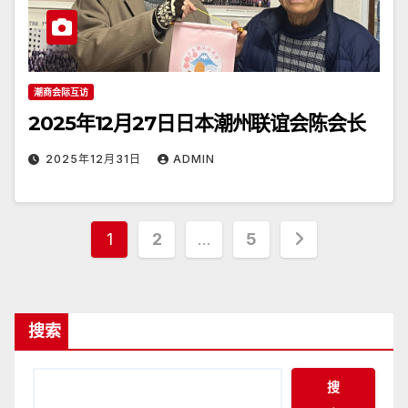
潮商会际互访
2025年12月27日日本潮州联谊会陈会长
2025年12月31日
ADMIN
文
1
2
…
5
章
分
搜索
页
搜