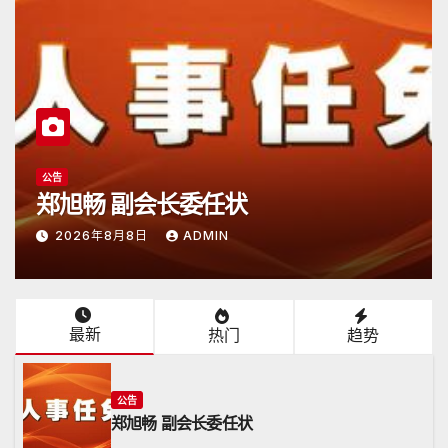
公告
日本潮汕总商会开放申请
2026年6月15日
ADMIN
最新
热门
趋势
公告
郑旭畅 副会长委任状