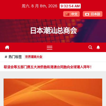
跳
周六. 8 月 8th, 2026
9:32:55 AM
至
中文
日本語
内
容
日本潮汕总商会
热门标签
世界潮商大会
携五大洲侨胞和港澳台同胞向全球潮人拜年！
郑旭畅 副会长委