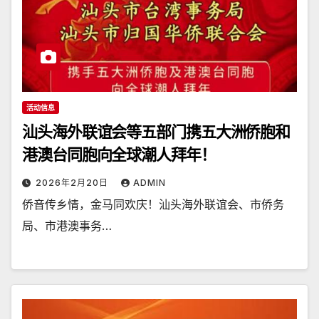
活动信息
汕头海外联谊会等五部门携五大洲侨胞和
港澳台同胞向全球潮人拜年！
2026年2月20日
ADMIN
侨音传乡情，金马同欢庆！汕头海外联谊会、市侨务
局、市港澳事务…