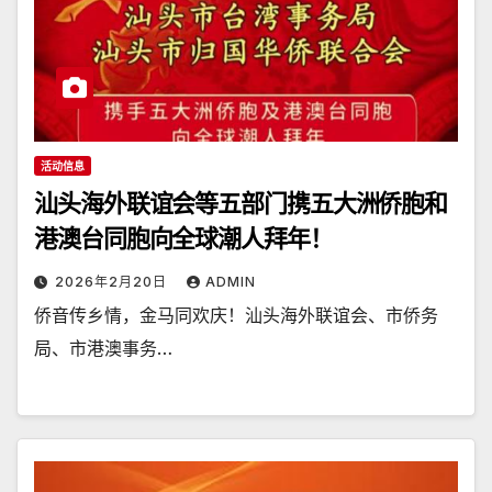
活动信息
汕头海外联谊会等五部门携五大洲侨胞和
港澳台同胞向全球潮人拜年！
2026年2月20日
ADMIN
侨音传乡情，金马同欢庆！汕头海外联谊会、市侨务
局、市港澳事务…