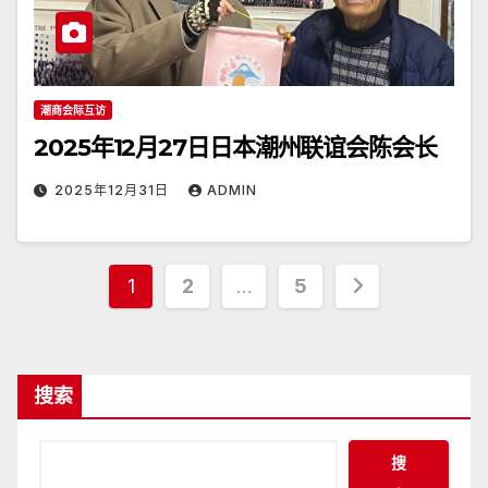
潮商会际互访
2025年12月27日日本潮州联谊会陈会长
2025年12月31日
ADMIN
文
1
2
…
5
章
分
搜索
页
搜