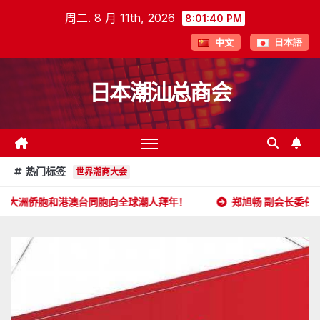
跳
周二. 8 月 11th, 2026
8:01:41 PM
至
中文
日本語
内
容
日本潮汕总商会
热门标签
世界潮商大会
澳台同胞向全球潮人拜年！
郑旭畅 副会长委任状
日本潮