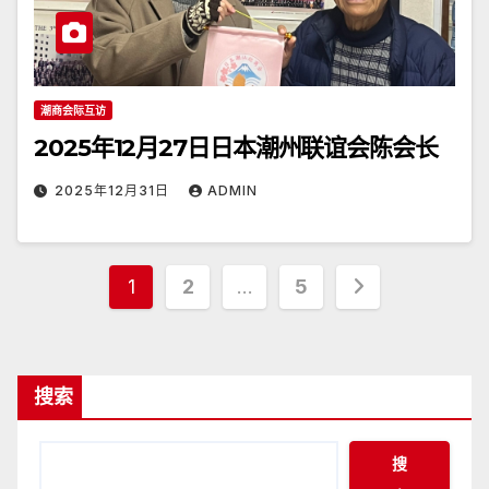
潮商会际互访
2025年12月27日日本潮州联谊会陈会长
2025年12月31日
ADMIN
文
1
2
…
5
章
分
搜索
页
搜