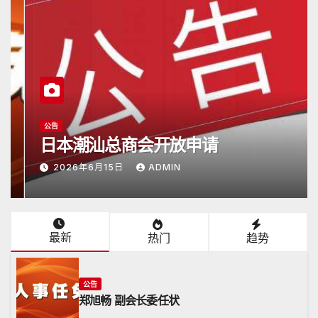
公告
日本潮汕总商会开放申请
2026年6月15日
ADMIN
最新
热门
趋势
公告
郑旭畅 副会长委任状