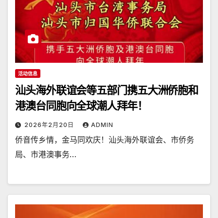
活动信息
汕头海外联谊会等五部门携五大洲侨胞和
港澳台同胞向全球潮人拜年！
2026年2月20日
ADMIN
侨音传乡情，金马同欢庆！汕头海外联谊会、市侨务
局、市港澳事务…