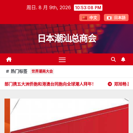
跳
周日. 8 月 9th, 2026
10:53:10 PM
至
中文
日本語
内
容
日本潮汕总商会
热门标签
世界潮商大会
侨胞和港澳台同胞向全球潮人拜年！
郑旭畅 副会长委任状