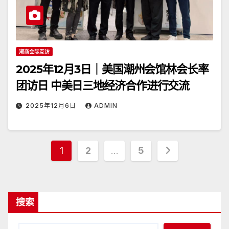
潮商会际互访
2025年12月3日｜美国潮州会馆林会长率
团访日 中美日三地经济合作进行交流
2025年12月6日
ADMIN
文
1
2
…
5
章
分
搜索
页