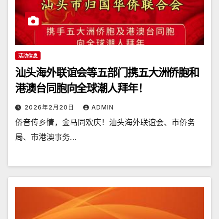
活动信息
汕头海外联谊会等五部门携五大洲侨胞和
港澳台同胞向全球潮人拜年！
2026年2月20日
ADMIN
侨音传乡情，金马同欢庆！汕头海外联谊会、市侨务
局、市港澳事务…