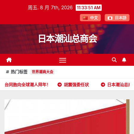
跳
周五. 8 月 7th, 2026
11:33:52 AM
至
中文
日本語
内
容
日本潮汕总商会
热门标签
世界潮商大会
球潮人拜年！
胡震强委任状
日本潮汕总商会开放申请