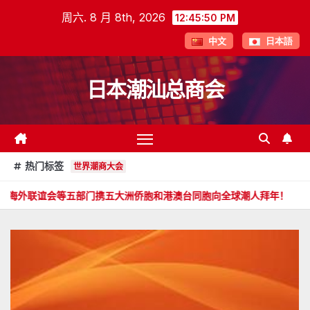
跳
周六. 8 月 8th, 2026
12:45:52 PM
至
中文
日本語
内
容
日本潮汕总商会
热门标签
世界潮商大会
部门携五大洲侨胞和港澳台同胞向全球潮人拜年！
郑旭畅 副会