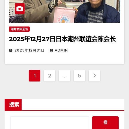
潮商会际互访
2025年12月27日日本潮州联谊会陈会长
2025年12月31日
ADMIN
文
1
2
…
5
章
分
搜索
页
搜