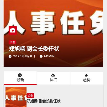
公告
日本潮汕总商会开放申请
2026年6月15日
ADMIN
最新
热门
趋势
公告
郑旭畅 副会长委任状