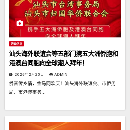
活动信息
汕头海外联谊会等五部门携五大洲侨胞和
港澳台同胞向全球潮人拜年！
2026年2月20日
ADMIN
侨音传乡情，金马同欢庆！汕头海外联谊会、市侨务
局、市港澳事务…