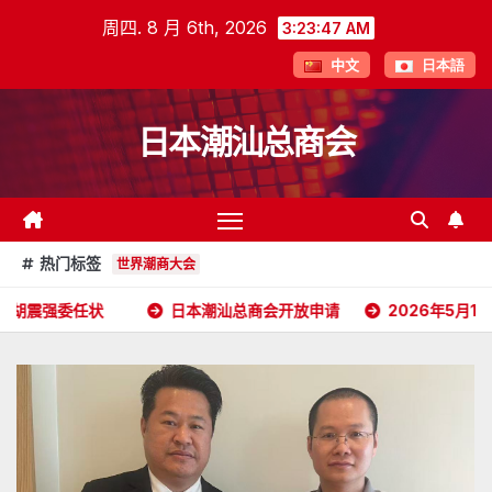
跳
周四. 8 月 6th, 2026
3:23:49 AM
至
中文
日本語
内
容
日本潮汕总商会
热门标签
世界潮商大会
日本潮汕总商会开放申请
2026年5月16日杭州潮汕商会颜会长