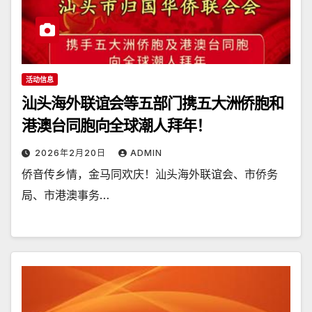
活动信息
汕头海外联谊会等五部门携五大洲侨胞和
港澳台同胞向全球潮人拜年！
2026年2月20日
ADMIN
侨音传乡情，金马同欢庆！汕头海外联谊会、市侨务
局、市港澳事务…