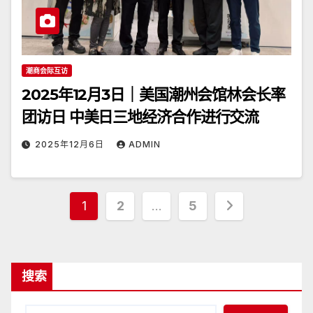
潮商会际互访
2025年12月3日｜美国潮州会馆林会长率
团访日 中美日三地经济合作进行交流
2025年12月6日
ADMIN
文
1
2
…
5
章
分
搜索
页