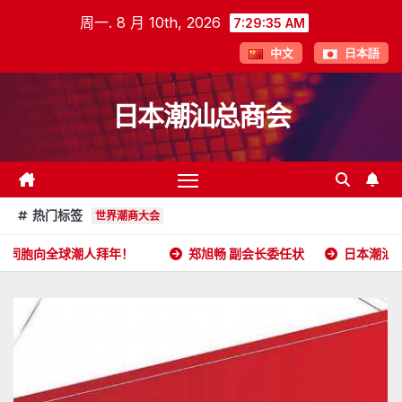
跳
周一. 8 月 10th, 2026
7:29:36 AM
至
中文
日本語
内
容
日本潮汕总商会
热门标签
世界潮商大会
拜年！
郑旭畅 副会长委任状
日本潮汕总商会开放申请