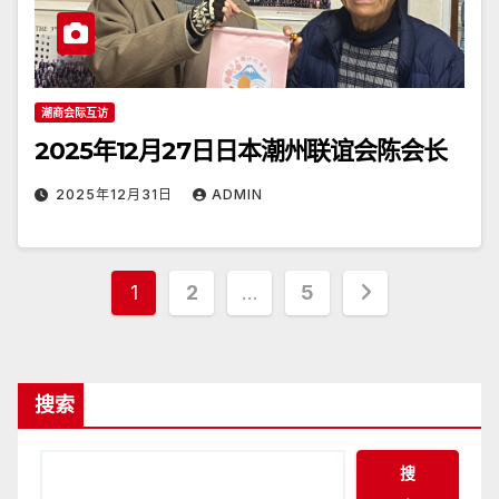
潮商会际互访
2025年12月27日日本潮州联谊会陈会长
2025年12月31日
ADMIN
文
1
2
…
5
章
分
搜索
页
搜