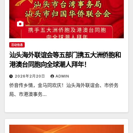
活动信息
汕头海外联谊会等五部门携五大洲侨胞和
港澳台同胞向全球潮人拜年！
2026年2月20日
ADMIN
侨音传乡情，金马同欢庆！汕头海外联谊会、市侨务
局、市港澳事务…