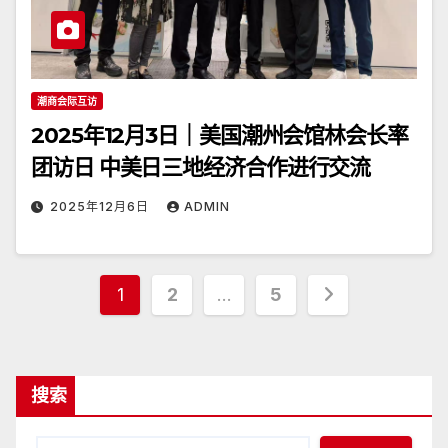
潮商会际互访
2025年12月3日｜美国潮州会馆林会长率
团访日 中美日三地经济合作进行交流
2025年12月6日
ADMIN
文
1
2
…
5
章
分
搜索
页