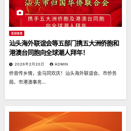
活动信息
汕头海外联谊会等五部门携五大洲侨胞和
港澳台同胞向全球潮人拜年！
2026年2月20日
ADMIN
侨音传乡情，金马同欢庆！汕头海外联谊会、市侨务
局、市港澳事务…