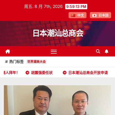
跳
周五. 8 月 7th, 2026
9:59:14 PM
至
中文
日本語
内
容
日本潮汕总商会
热门标签
世界潮商大会
胡震强委任状
日本潮汕总商会开放申请
2026年5