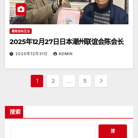
潮商会际互访
2025年12月27日日本潮州联谊会陈会长
2025年12月31日
ADMIN
文
1
2
…
5
章
分
搜索
页
搜