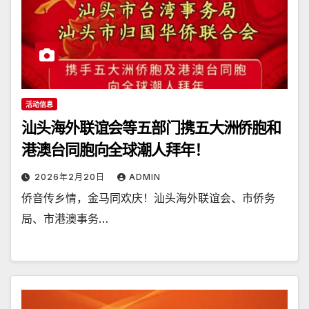
活动信息
汕头海外联谊会等五部门携五大洲侨胞和
港澳台同胞向全球潮人拜年！
2026年2月20日
ADMIN
侨音传乡情，金马同欢庆！汕头海外联谊会、市侨务
局、市港澳事务…