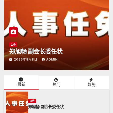
公告
日本潮汕总商会开放申请
2026年6月15日
ADMIN
最新
热门
趋势
公告
郑旭畅 副会长委任状