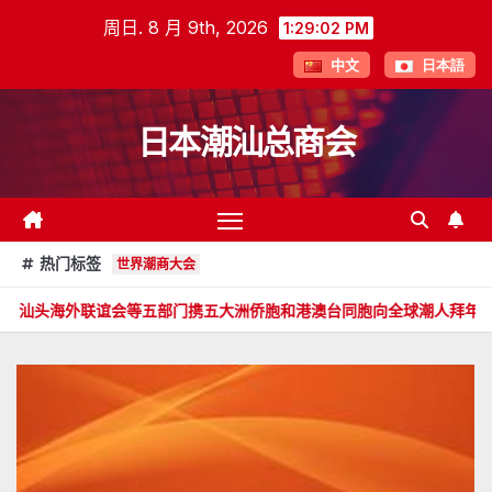
跳
周日. 8 月 9th, 2026
1:29:03 PM
至
中文
日本語
内
容
日本潮汕总商会
热门标签
世界潮商大会
会等五部门携五大洲侨胞和港澳台同胞向全球潮人拜年！
郑旭畅