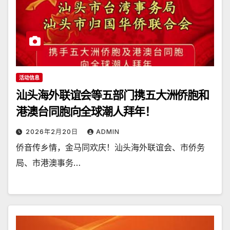
活动信息
汕头海外联谊会等五部门携五大洲侨胞和
港澳台同胞向全球潮人拜年！
2026年2月20日
ADMIN
侨音传乡情，金马同欢庆！汕头海外联谊会、市侨务
局、市港澳事务…