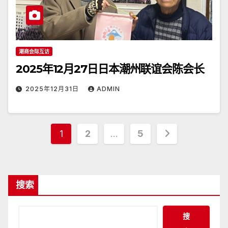
潮商会际互访
2025年12月27日日本潮州联谊会陈会长
2025年12月31日
ADMIN
文
1
2
…
5
章
分
搜索
页
搜