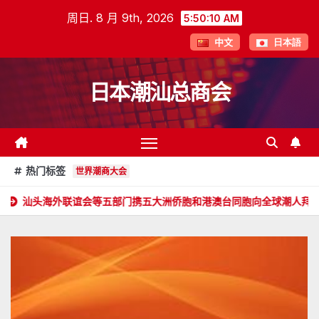
跳
周日. 8 月 9th, 2026
5:50:11 AM
至
中文
日本語
内
容
日本潮汕总商会
热门标签
世界潮商大会
谊会等五部门携五大洲侨胞和港澳台同胞向全球潮人拜年！
郑旭