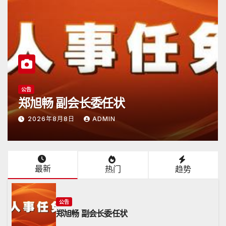
公告
长委任状
日本潮汕总商会
ADMIN
2026年6月15日
A
最新
热门
趋势
公告
郑旭畅 副会长委任状