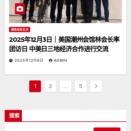
潮商会际互访
2025年12月3日｜美国潮州会馆林会长率
团访日 中美日三地经济合作进行交流
2025年12月6日
ADMIN
文
1
2
…
5
章
分
搜索
页