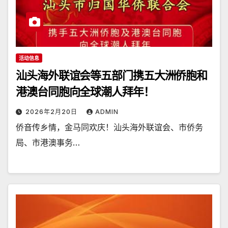
活动信息
汕头海外联谊会等五部门携五大洲侨胞和
港澳台同胞向全球潮人拜年！
2026年2月20日
ADMIN
侨音传乡情，金马同欢庆！汕头海外联谊会、市侨务
局、市港澳事务…