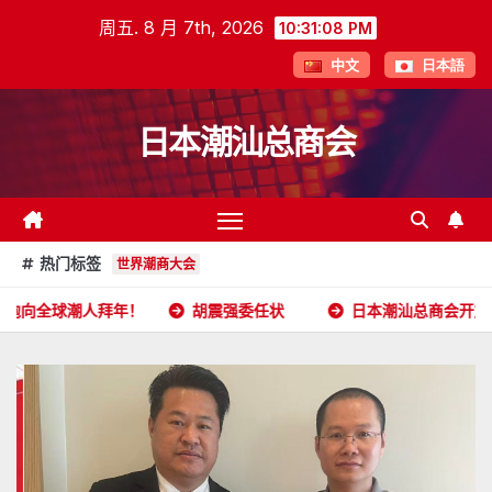
跳
周五. 8 月 7th, 2026
10:31:09 PM
至
中文
日本語
内
容
日本潮汕总商会
热门标签
世界潮商大会
年！
胡震强委任状
日本潮汕总商会开放申请
202