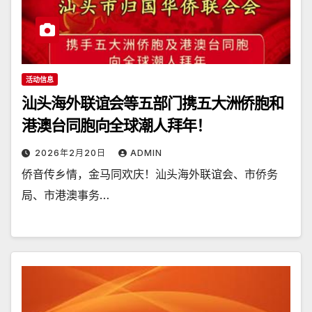
活动信息
汕头海外联谊会等五部门携五大洲侨胞和
港澳台同胞向全球潮人拜年！
2026年2月20日
ADMIN
侨音传乡情，金马同欢庆！汕头海外联谊会、市侨务
局、市港澳事务…