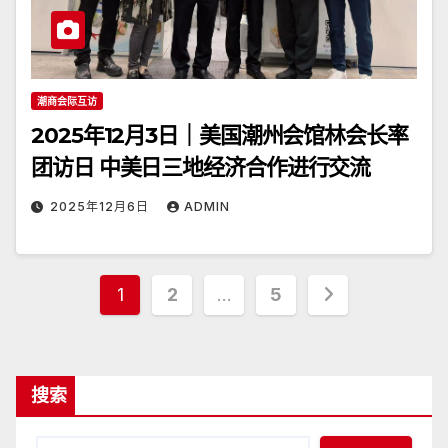
潮商会际互访
2025年12月3日｜美国潮州会馆林会长率
团访日 中美日三地经济合作进行交流
2025年12月6日
ADMIN
文
1
2
…
5
章
分
搜索
页