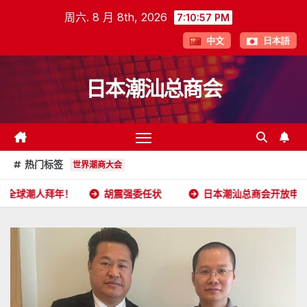
跳
周六. 8 月 8th, 2026
7:10:58 PM
至
中文
日本語
内
容
日本潮汕总商会
热门标签
世界潮商大会
！
胡震强委任状
日本潮汕总商会开放申请
2026