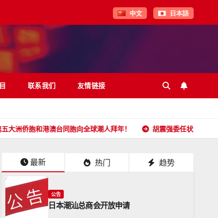
中文
日本語
目
联系我们
友情链接
和港澳台同胞向全球潮人拜年！
胡震强委任状
日本潮汕
最新
热门
趋势
公告
日本潮汕总商会开放申请