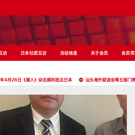
互访
日本社团互访
活动信息
关于会员
会员项
日《潮人》杂志顺利抵达日本
汕头海外联谊会等五部门携五大洲侨胞