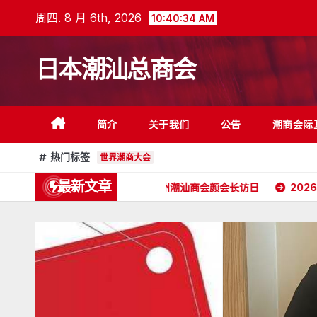
跳
周四. 8 月 6th, 2026
10:40:36 AM
至
内
日本潮汕总商会
容
简介
关于我们
公告
潮商会际
热门标签
世界潮商大会
最新文章
2026年5月16日杭州潮汕商会颜会长访日
2026年4月26