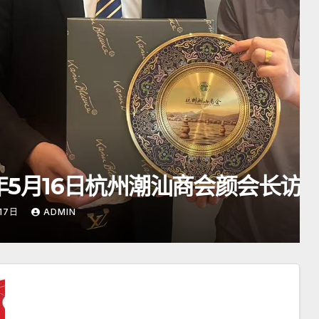
汕商会颜会长访日