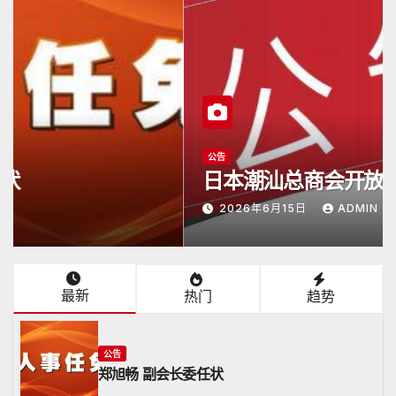
公告
日本潮汕总商会开放申请
2026年6月15日
ADMIN
最新
热门
趋势
公告
郑旭畅 副会长委任状