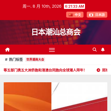
跳
周一. 8 月 10th, 2026
6:21:35 AM
至
中文
日本語
内
容
日本潮汕总商会
热门标签
世界潮商大会
大洲侨胞和港澳台同胞向全球潮人拜年！
郑旭畅 副会长委任状