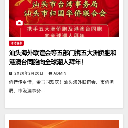
活动信息
汕头海外联谊会等五部门携五大洲侨胞和
港澳台同胞向全球潮人拜年！
2026年2月20日
ADMIN
侨音传乡情，金马同欢庆！汕头海外联谊会、市侨务
局、市港澳事务…