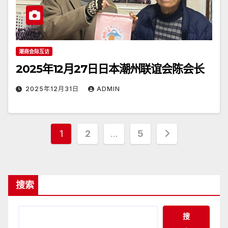
潮商会际互访
2025年12月27日日本潮州联谊会陈会长
2025年12月31日
ADMIN
文
1
2
…
5
章
分
搜索
页
搜