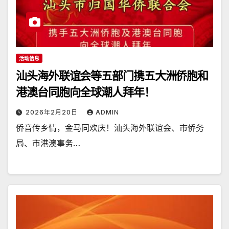
活动信息
汕头海外联谊会等五部门携五大洲侨胞和
港澳台同胞向全球潮人拜年！
2026年2月20日
ADMIN
侨音传乡情，金马同欢庆！汕头海外联谊会、市侨务
局、市港澳事务…