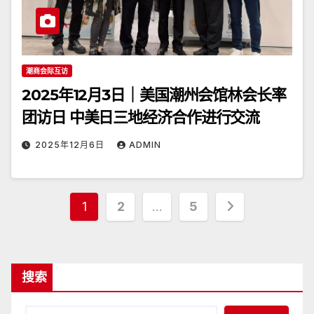
潮商会际互访
2025年12月3日｜美国潮州会馆林会长率
团访日 中美日三地经济合作进行交流
2025年12月6日
ADMIN
文
1
2
…
5
章
分
搜索
页