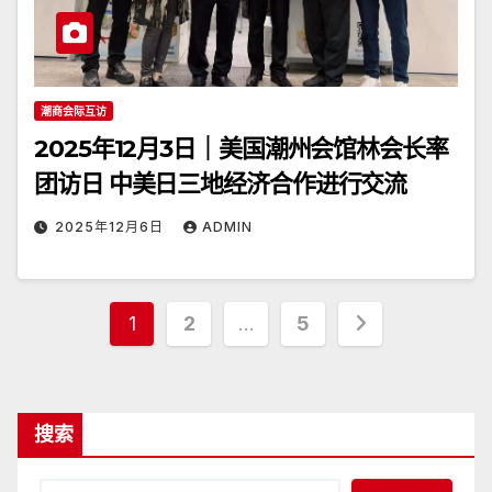
潮商会际互访
2025年12月3日｜美国潮州会馆林会长率
团访日 中美日三地经济合作进行交流
2025年12月6日
ADMIN
文
1
2
…
5
章
分
搜索
页