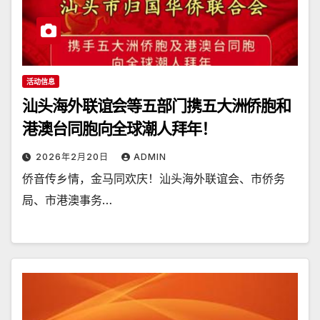
活动信息
汕头海外联谊会等五部门携五大洲侨胞和
港澳台同胞向全球潮人拜年！
2026年2月20日
ADMIN
侨音传乡情，金马同欢庆！汕头海外联谊会、市侨务
局、市港澳事务…