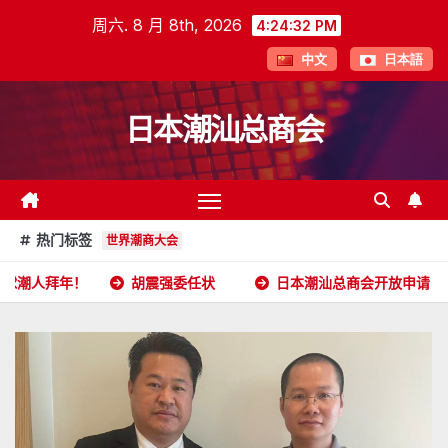
跳
周六. 8 月 8th, 2026
4:24:33 PM
至
中文
日本語
内
容
日本潮汕总商会
热门标签
世界潮商大会
胡震强委任状
日本潮汕总商会开放申请
2026年5