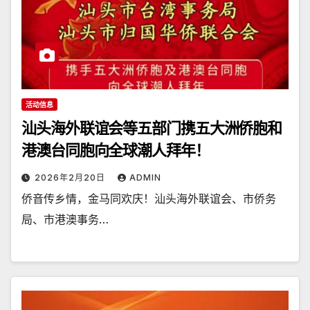
活动信息
汕头海外联谊会等五部门携五大洲侨胞和
港澳台同胞向全球潮人拜年！
2026年2月20日
ADMIN
侨音传乡情，金马同欢庆！汕头海外联谊会、市侨务
局、市港澳事务…