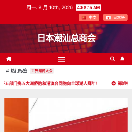
跳
周一. 8 月 10th, 2026
4:58:16 AM
至
中文
日本語
内
容
日本潮汕总商会
热门标签
世界潮商大会
洲侨胞和港澳台同胞向全球潮人拜年！
郑旭畅 副会长委任状