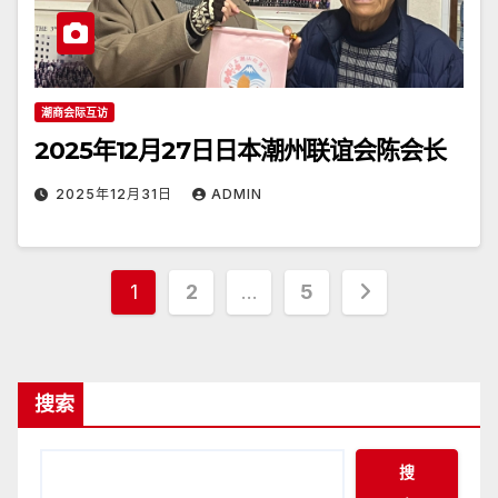
潮商会际互访
2025年12月27日日本潮州联谊会陈会长
2025年12月31日
ADMIN
文
1
2
…
5
章
分
搜索
页
搜