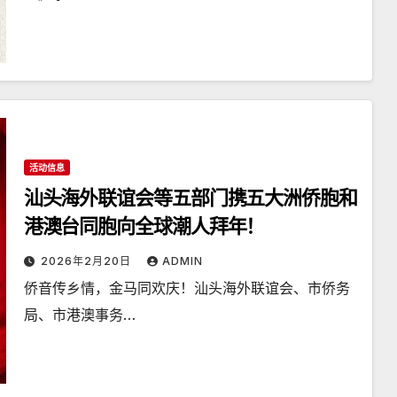
活动信息
汕头海外联谊会等五部门携五大洲侨胞和
港澳台同胞向全球潮人拜年！
2026年2月20日
ADMIN
侨音传乡情，金马同欢庆！汕头海外联谊会、市侨务
局、市港澳事务…