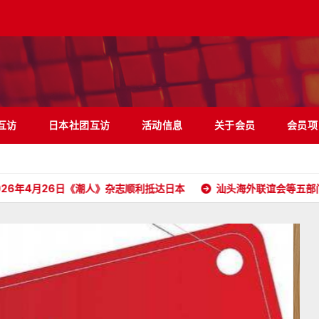
互访
日本社团互访
活动信息
关于会员
会员项
26日《潮人》杂志顺利抵达日本
汕头海外联谊会等五部门携五大洲