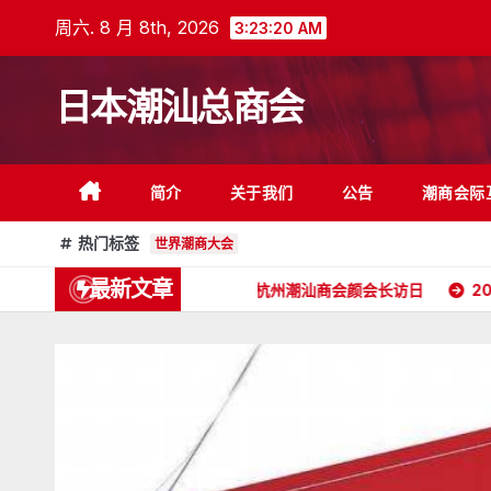
跳
周六. 8 月 8th, 2026
3:23:22 AM
至
内
日本潮汕总商会
容
简介
关于我们
公告
潮商会际
热门标签
世界潮商大会
最新文章
请
2026年5月16日杭州潮汕商会颜会长访日
2026年4月