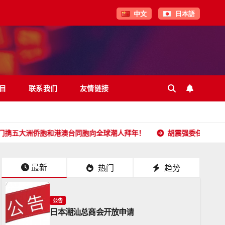
中文
日本語
目
联系我们
友情链接
侨胞和港澳台同胞向全球潮人拜年！
胡震强委任状
日本潮
最新
热门
趋势
公告
日本潮汕总商会开放申请