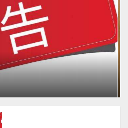
汕商会颜会长访日