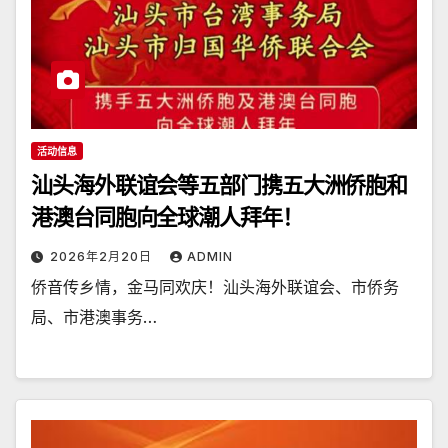
活动信息
汕头海外联谊会等五部门携五大洲侨胞和
港澳台同胞向全球潮人拜年！
2026年2月20日
ADMIN
侨音传乡情，金马同欢庆！汕头海外联谊会、市侨务
局、市港澳事务…