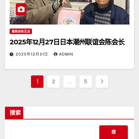
潮商会际互访
2025年12月27日日本潮州联谊会陈会长
2025年12月31日
ADMIN
文
1
2
…
5
章
分
搜索
页
搜