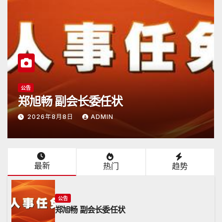
公告
日本潮汕总商会开放申请
2026年6月15日
ADMIN
最新
热门
趋势
公告
郑旭畅 副会长委任状