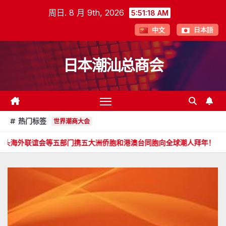
跳
周日. 8 月 9th, 2026
5:51:20 AM
至
中文
日本語
内
容
日本潮汕总商会
热门标签
世界潮商大会
五部门携五大洲侨胞和港澳台同胞向全球潮人拜年！
郑旭畅 副