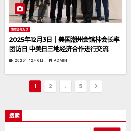
潮商会际互访
2025年12月3日｜美国潮州会馆林会长率
团访日 中美日三地经济合作进行交流
2025年12月6日
ADMIN
文
1
2
…
5
章
分
搜索
页