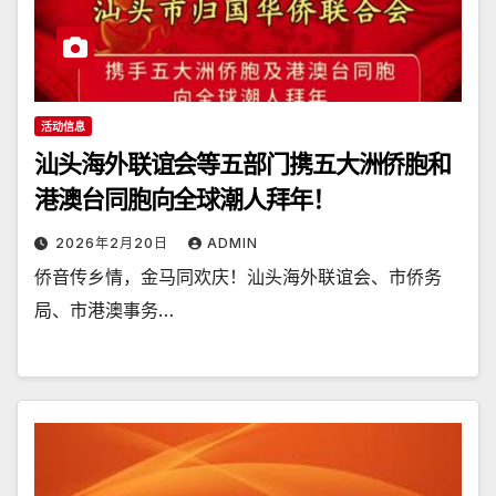
活动信息
汕头海外联谊会等五部门携五大洲侨胞和
港澳台同胞向全球潮人拜年！
2026年2月20日
ADMIN
侨音传乡情，金马同欢庆！汕头海外联谊会、市侨务
局、市港澳事务…