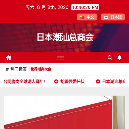
跳
周六. 8 月 8th, 2026
10:46:21 PM
至
中文
日本語
内
容
日本潮汕总商会
热门标签
世界潮商大会
潮人拜年！
胡震强委任状
日本潮汕总商会开放申请