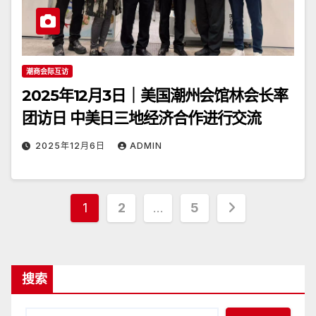
潮商会际互访
2025年12月3日｜美国潮州会馆林会长率
团访日 中美日三地经济合作进行交流
2025年12月6日
ADMIN
文
1
2
…
5
章
分
搜索
页