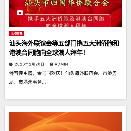
活动信息
汕头海外联谊会等五部门携五大洲侨胞和
港澳台同胞向全球潮人拜年！
2026年2月20日
ADMIN
侨音传乡情，金马同欢庆！汕头海外联谊会、市侨务
局、市港澳事务…