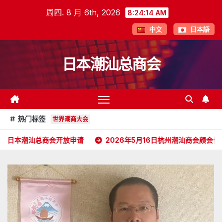
跳
周四. 8 月 6th, 2026
8:24:15 AM
至
中文
日本語
内
容
日本潮汕总商会
热门标签
世界潮商大会
会开放申请
2026年5月16日杭州潮汕商会颜会长访日
202