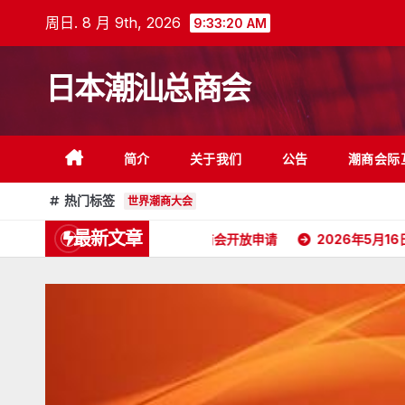
跳
周日. 8 月 9th, 2026
9:33:22 AM
至
内
日本潮汕总商会
容
简介
关于我们
公告
潮商会际
热门标签
世界潮商大会
最新文章
委任状
日本潮汕总商会开放申请
2026年5月16日杭州潮汕