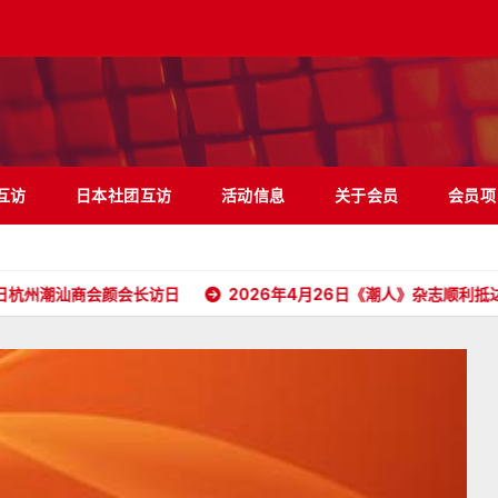
互访
日本社团互访
活动信息
关于会员
会员项
商会颜会长访日
2026年4月26日《潮人》杂志顺利抵达日本