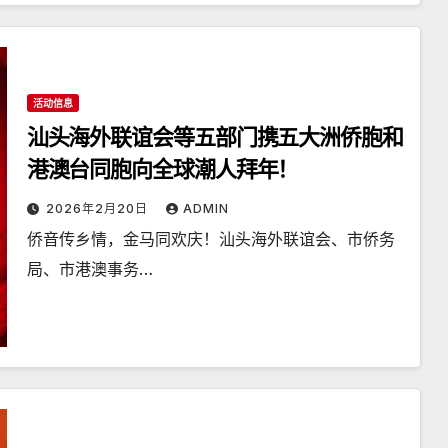
活动信息
汕头海外联谊会等五部门携五大洲侨胞和
港澳台同胞向全球潮人拜年！
2026年2月20日
ADMIN
侨音传乡情，金马同欢庆！汕头海外联谊会、市侨务
局、市港澳事务…