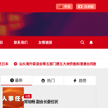
中文
日本語
目
联系我们
友情链接
汕头海外联谊会等五部门携五大洲侨胞和港澳台同胞向全球潮人拜年！
最新
热门
趋势
公告
郑旭畅 副会长委任状