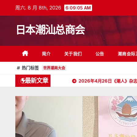
跳
周六. 8 月 8th, 2026
6:09:07 AM
至
内
日本潮汕总商会
容
简介
关于我们
公告
潮商会际
热门标签
世界潮商大会
最新文章
杭州潮汕商会颜会长访日
2026年4月26日《潮人》杂志顺利抵达日