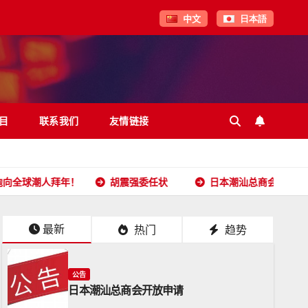
中文
日本語
目
联系我们
友情链接
拜年！
胡震强委任状
日本潮汕总商会开放申请
20
最新
热门
趋势
公告
日本潮汕总商会开放申请