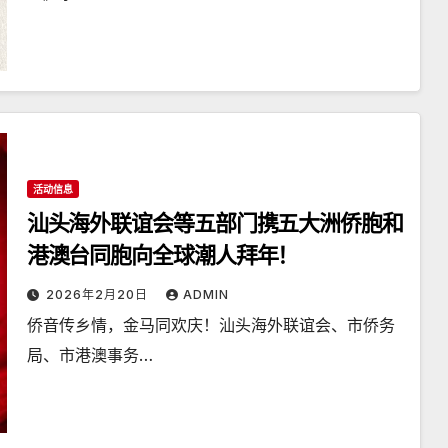
活动信息
汕头海外联谊会等五部门携五大洲侨胞和
港澳台同胞向全球潮人拜年！
2026年2月20日
ADMIN
侨音传乡情，金马同欢庆！汕头海外联谊会、市侨务
局、市港澳事务…