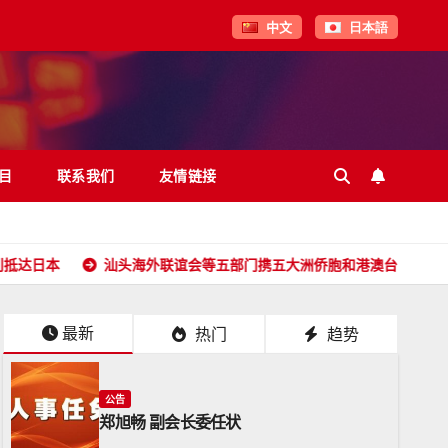
中文
日本語
目
联系我们
友情链接
汕头海外联谊会等五部门携五大洲侨胞和港澳台同胞向全球潮人拜年
最新
热门
趋势
公告
郑旭畅 副会长委任状