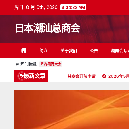
跳
周日. 8 月 9th, 2026
8:34:23 AM
至
内
日本潮汕总商会
容
简介
关于我们
公告
潮商会际
热门标签
世界潮商大会
最新文章
会长委任状
日本潮汕总商会开放申请
2026年5月16日杭州