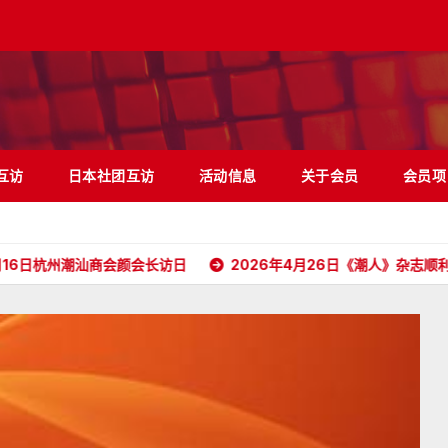
互访
日本社团互访
活动信息
关于会员
会员项
潮汕商会颜会长访日
2026年4月26日《潮人》杂志顺利抵达日本