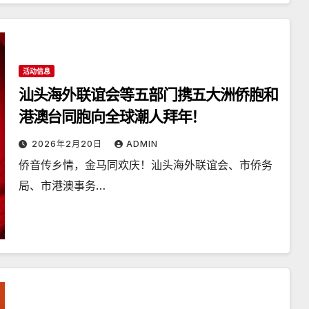
活动信息
汕头海外联谊会等五部门携五大洲侨胞和
港澳台同胞向全球潮人拜年！
2026年2月20日
ADMIN
侨音传乡情，金马同欢庆！汕头海外联谊会、市侨务
局、市港澳事务…