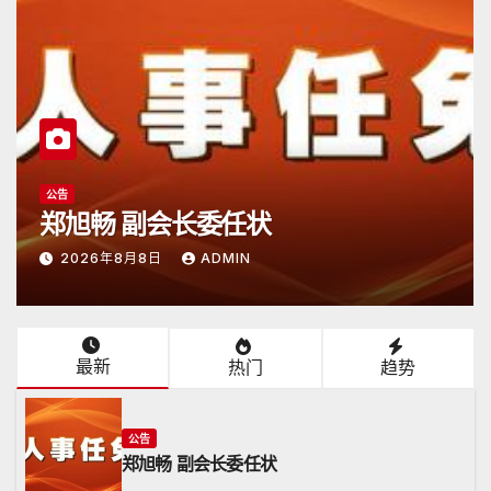
公告
公告
郑旭畅 副会长委任状
日
2026年8月8日
ADMIN
2
最新
热门
趋势
公告
郑旭畅 副会长委任状