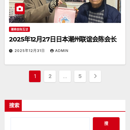
潮商会际互访
2025年12月27日日本潮州联谊会陈会长
2025年12月31日
ADMIN
文
1
2
…
5
章
分
搜索
页
搜