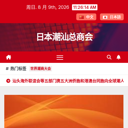
跳
周日. 8 月 9th, 2026
11:26:16 AM
至
中文
日本語
内
容
日本潮汕总商会
热门标签
世界潮商大会
联谊会等五部门携五大洲侨胞和港澳台同胞向全球潮人拜年！
郑