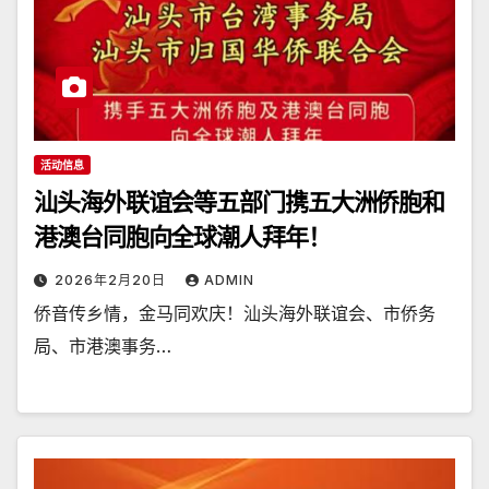
活动信息
汕头海外联谊会等五部门携五大洲侨胞和
港澳台同胞向全球潮人拜年！
2026年2月20日
ADMIN
侨音传乡情，金马同欢庆！汕头海外联谊会、市侨务
局、市港澳事务…