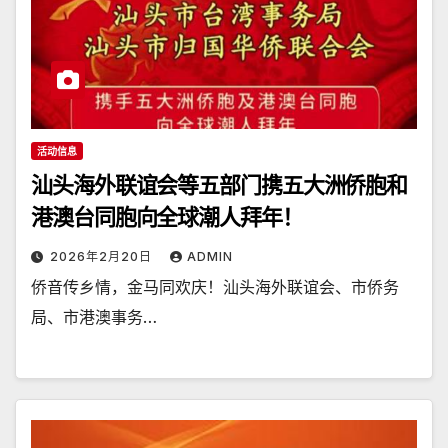
活动信息
汕头海外联谊会等五部门携五大洲侨胞和
港澳台同胞向全球潮人拜年！
2026年2月20日
ADMIN
侨音传乡情，金马同欢庆！汕头海外联谊会、市侨务
局、市港澳事务…