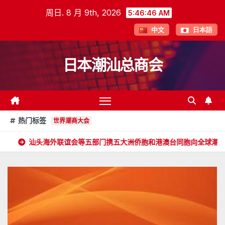
跳
周日. 8 月 9th, 2026
5:46:47 AM
至
中文
日本語
内
容
日本潮汕总商会
热门标签
世界潮商大会
外联谊会等五部门携五大洲侨胞和港澳台同胞向全球潮人拜年！