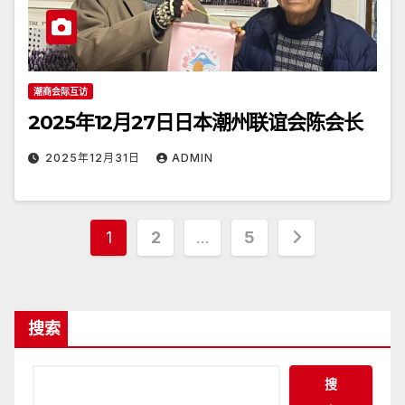
潮商会际互访
2025年12月27日日本潮州联谊会陈会长
2025年12月31日
ADMIN
文
1
2
…
5
章
分
搜索
页
搜