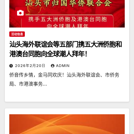
活动信息
汕头海外联谊会等五部门携五大洲侨胞和
港澳台同胞向全球潮人拜年！
2026年2月20日
ADMIN
侨音传乡情，金马同欢庆！汕头海外联谊会、市侨务
局、市港澳事务…