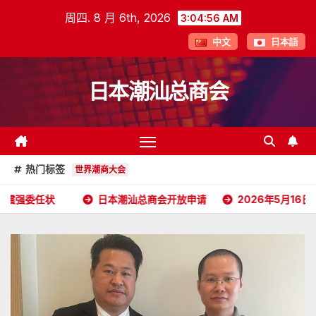
跳
周四. 8 月 6th, 2026
3:04:57 AM
至
中文
日本語
内
容
日本潮汕总商会
热门标签
世界潮商大会
日本潮汕总商会开放申请
2026年5月16日杭州潮汕商会颜会长访日