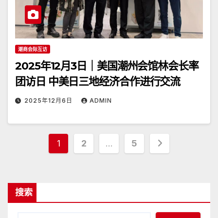
潮商会际互访
2025年12月3日｜美国潮州会馆林会长率
团访日 中美日三地经济合作进行交流
2025年12月6日
ADMIN
文
1
2
…
5
章
分
搜索
页